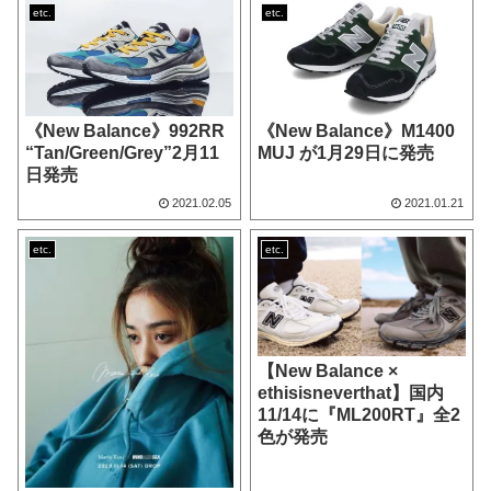
etc.
etc.
《New Balance》992RR
《New Balance》M1400
“Tan/Green/Grey”2月11
MUJ が1月29日に発売
日発売
2021.02.05
2021.01.21
etc.
etc.
【New Balance ×
ethisisneverthat】国内
11/14に『ML200RT』全2
色が発売