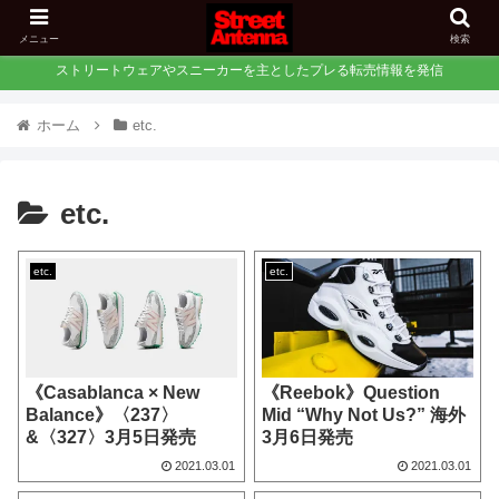
メニュー
検索
ストリートウェアやスニーカーを主としたプレる転売情報を発信
ホーム
etc.
etc.
etc.
etc.
《Casablanca × New
《Reebok》Question
Balance》〈237〉
Mid “Why Not Us?” 海外
&〈327〉3月5日発売
3月6日発売
2021.03.01
2021.03.01