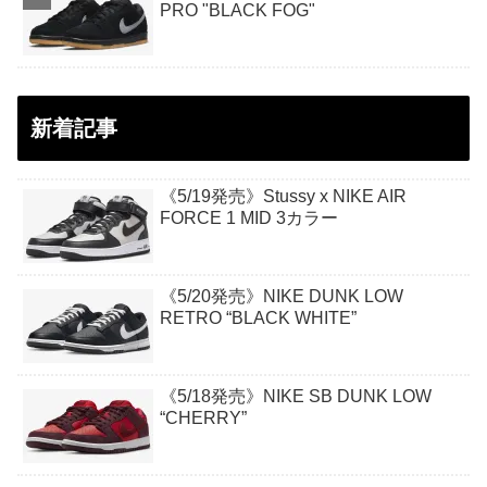
PRO "BLACK FOG"
新着記事
《5/19発売》Stussy x NIKE AIR
FORCE 1 MID 3カラー
《5/20発売》NIKE DUNK LOW
RETRO “BLACK WHITE”
《5/18発売》NIKE SB DUNK LOW
“CHERRY”