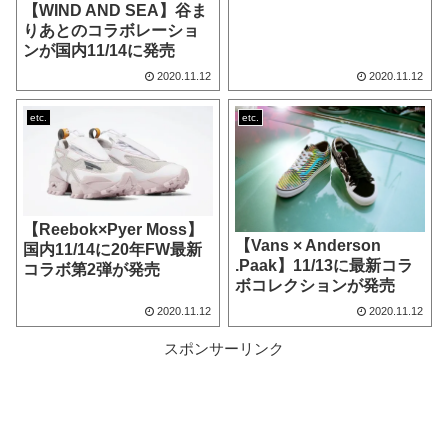
【WIND AND SEA】谷ま
りあとのコラボレーショ
ンが国内11/14に発売
2020.11.12
2020.11.12
etc.
etc.
【Reebok×Pyer Moss】
【Vans × Anderson
国内11/14に20年FW最新
.Paak】11/13に最新コラ
コラボ第2弾が発売
ボコレクションが発売
2020.11.12
2020.11.12
スポンサーリンク