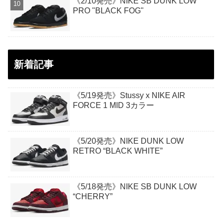
《2/10発売》NIKE SB DUNK LOW
PRO "BLACK FOG"
新着記事
《5/19発売》Stussy x NIKE AIR
FORCE 1 MID 3カラー
《5/20発売》NIKE DUNK LOW
RETRO “BLACK WHITE”
《5/18発売》NIKE SB DUNK LOW
“CHERRY”