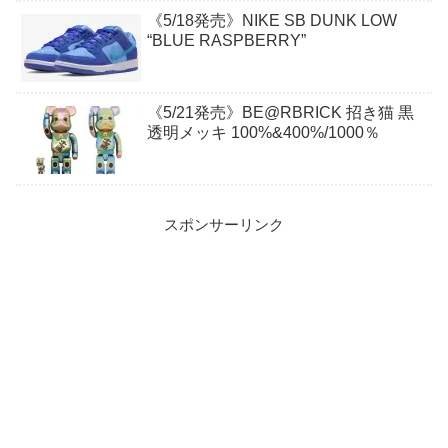
《5/18発売》NIKE SB DUNK LOW
“BLUE RASPBERRY”
《5/21発売》BE@RBRICK 招き猫 黒
透明メッキ 100%&400%/1000％
スポンサーリンク