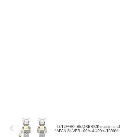
《3/12発売》BE@RBRICK mastermind
JAPAN SILVER 100％ & 400％/1000%