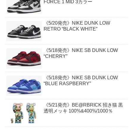
FORCE 1 MID 3カラー
《5/20発売》NIKE DUNK LOW
RETRO “BLACK WHITE”
《5/18発売》NIKE SB DUNK LOW
“CHERRY”
《5/18発売》NIKE SB DUNK LOW
“BLUE RASPBERRY”
《5/21発売》BE@RBRICK 招き猫 黒
透明メッキ 100%&400%/1000％