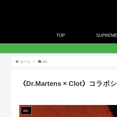
TOP
SUPREM
ホーム
etc.
《Dr.Martens × Clot》コラ
etc.