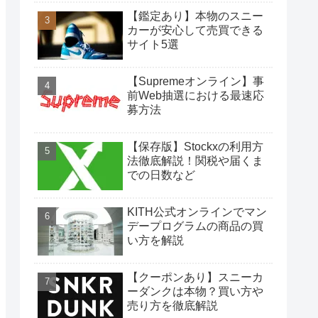
【鑑定あり】本物のスニー
カーが安心して売買できる
サイト5選
【Supremeオンライン】事
前Web抽選における最速応
募方法
【保存版】Stockxの利用方
法徹底解説！関税や届くま
での日数など
KITH公式オンラインでマン
デープログラムの商品の買
い方を解説
【クーポンあり】スニーカ
ーダンクは本物？買い方や
売り方を徹底解説