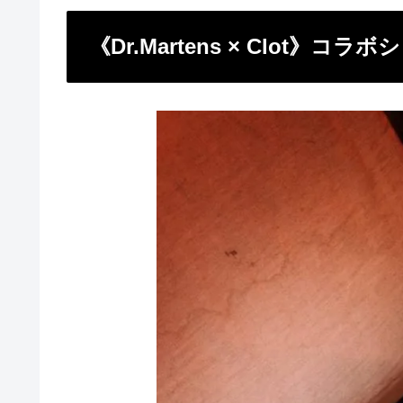
《Dr.Martens × Clot》コラボ