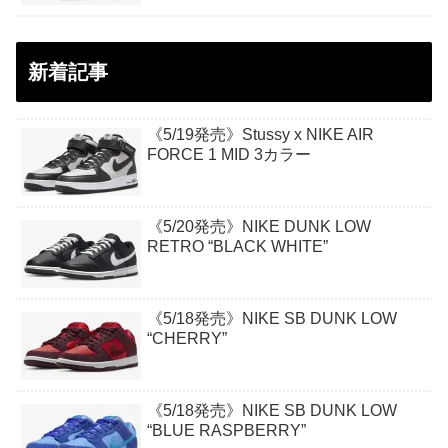
新着記事
《5/19発売》Stussy x NIKE AIR
FORCE 1 MID 3カラー
《5/20発売》NIKE DUNK LOW
RETRO “BLACK WHITE”
《5/18発売》NIKE SB DUNK LOW
“CHERRY”
《5/18発売》NIKE SB DUNK LOW
“BLUE RASPBERRY”