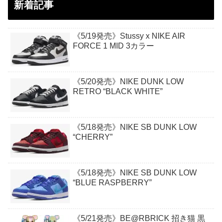
新着記事
《5/19発売》Stussy x NIKE AIR
FORCE 1 MID 3カラー
《5/20発売》NIKE DUNK LOW
RETRO “BLACK WHITE”
《5/18発売》NIKE SB DUNK LOW
“CHERRY”
《5/18発売》NIKE SB DUNK LOW
“BLUE RASPBERRY”
《5/21発売》BE@RBRICK 招き猫 黒