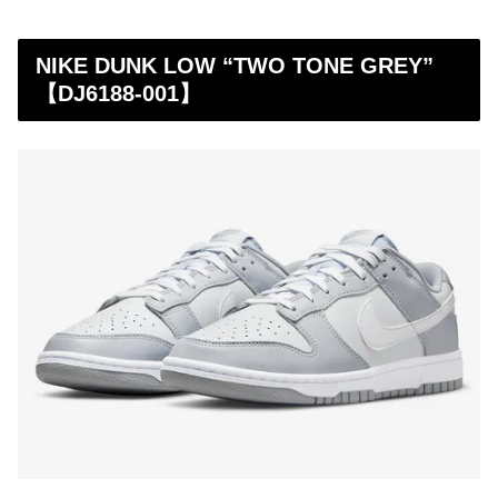
NIKE DUNK LOW “TWO TONE GREY”
【DJ6188-001】