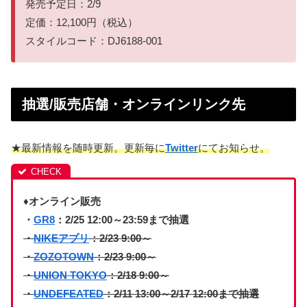
発売予定日：2/9
定価：12,100円（税込）
スタイルコード：DJ6188-001
抽選/販売店舗・オンラインリンク先
★最新情報を随時更新。更新毎に
Twitter
にてお知らせ。
♦オンライン販売
・
GR8
：2/25 12:00～23:59まで抽選
・
NIKEアプリ
：2/23 9:00～
・
ZOZOTOWN
：2/23 9:00～
・
UNION TOKYO
：2/18 9:00～
・
UNDEFEATED
：2/11 13:00～2/17 12:00まで抽選