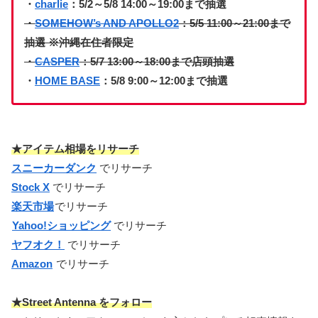
・
charlie
：5/2～5/8 14:00～19:00まで抽選
・
SOMEHOW’s AND APOLLO2
：5/5 11:00～21:00まで
抽選 ※沖縄在住者限定
・
CASPER
：5/7 13:00～18:00まで店頭抽選
・
HOME BASE
：5/8 9:00～12:00まで抽選
★アイテム相場をリサーチ
スニーカーダンク
でリサーチ
Stock X
でリサーチ
楽天市場
でリサーチ
Yahoo!ショッピング
でリサーチ
ヤフオク！
でリサーチ
Amazon
でリサーチ
★Street Antenna をフォロー