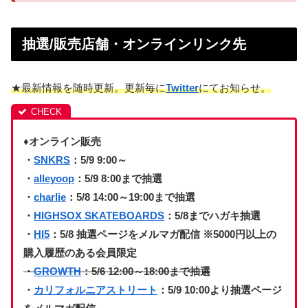
抽選/販売店舗・オンラインリンク先
★最新情報を随時更新。更新毎に
Twitter
にてお知らせ。
♦オンライン販売
・
SNKRS
：5/9 9:00～
・
alleyoop
：5/9 8:00まで抽選
・
charlie
：5/8 14:00～19:00まで抽選
・
HIGHSOX SKATEBOARDS
：5/8までハガキ抽選
・
HI5
：5/8 抽選ページをメルマガ配信 ※5000円以上の
購入履歴のある会員限定
・
GROWTH
：5/6 12:00～18:00まで抽選
・
カリフォルニアストリート
：5/9 10:00より抽選ページ