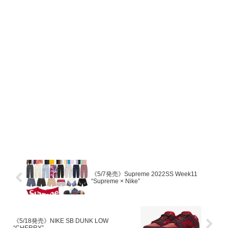
《5/7発売》Supreme 2022SS Week11
“Supreme × Nike”
《5/18発売》NIKE SB DUNK LOW
“CHERRY”