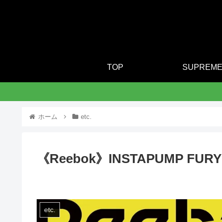
TOP
SUPREM
ホーム
etc.
《Reebok》INSTAPUMP FURY
etc.