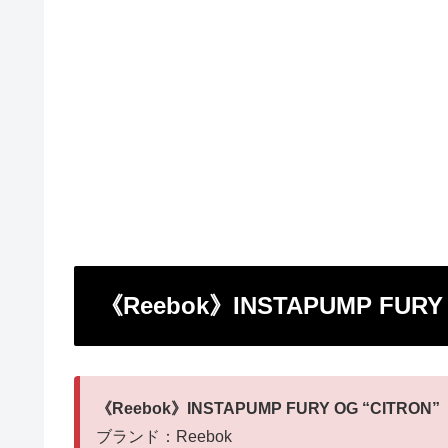
《Reebok》INSTAPUMP FU
《Reebok》INSTAPUMP FURY OG “CITRON”
ブランド：Reebok