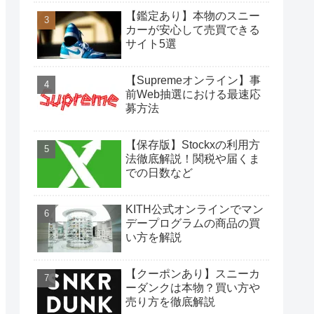
【鑑定あり】本物のスニー
カーが安心して売買できる
サイト5選
【Supremeオンライン】事
前Web抽選における最速応
募方法
【保存版】Stockxの利用方
法徹底解説！関税や届くま
での日数など
KITH公式オンラインでマン
デープログラムの商品の買
い方を解説
【クーポンあり】スニーカ
ーダンクは本物？買い方や
売り方を徹底解説