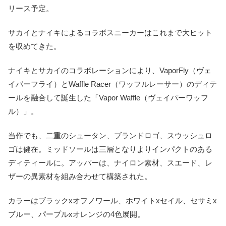
リース予定。
サカイとナイキによるコラボスニーカーはこれまで大ヒット
を収めてきた。
ナイキとサカイのコラボレーションにより、VaporFly（ヴェ
イパーフライ）とWaffle Racer（ワッフルレーサー）のディテ
ールを融合して誕生した「Vapor Waffle（ヴェイパーワッフ
ル）」。
当作でも、二重のシュータン、ブランドロゴ、スウッシュロ
ゴは健在。ミッドソールは三層となりよりインパクトのある
ディティールに。アッパーは、ナイロン素材、スエード、レ
ザーの異素材を組み合わせて構築された。
カラーはブラックxオフノワール、ホワイトxセイル、セサミx
ブルー、パープルxオレンジの4色展開。