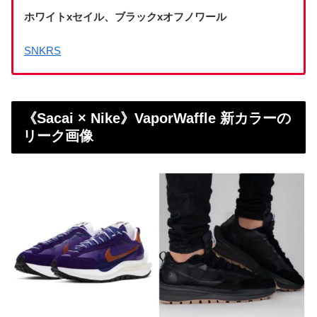
ホワイトxセイル、ブラックxオフノワール
SNKRS
《Sacai × Nike》VaporWaffle 新カラーの
リーク画像