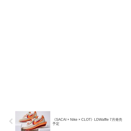
《SACAI × Nike × CLOT》LDWaffle 7月発売
予定