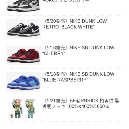
FORCE 1 MID 3カラー
《5/20発売》NIKE DUNK LOW
RETRO “BLACK WHITE”
《5/18発売》NIKE SB DUNK LOW
“CHERRY”
《5/18発売》NIKE SB DUNK LOW
“BLUE RASPBERRY”
《5/21発売》BE@RBRICK 招き猫 黒
透明メッキ 100%&400%/1000％